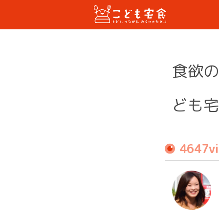
食欲の
ども宅
4647v