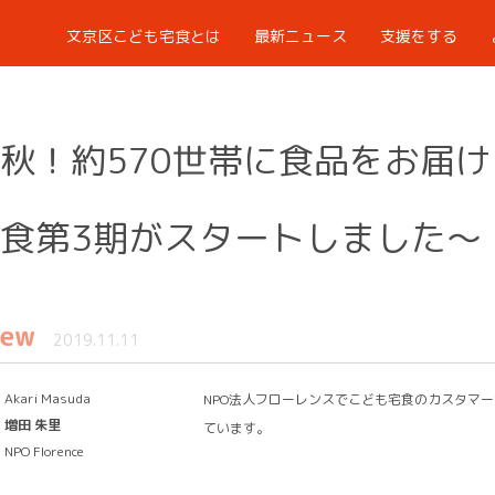
文京区こども宅食とは
最新ニュース
支援をする
秋！約570世帯に食品をお届
食第3期がスタートしました～
iew
2019.11.11
Akari Masuda
NPO法人フローレンスでこども宅食のカスタマ
増田 朱里
ています。
NPO Florence