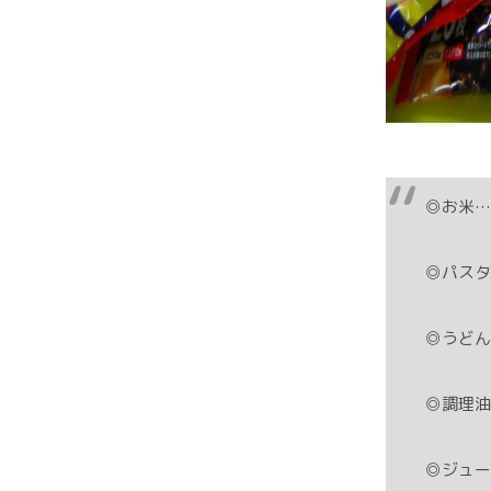
◎お米…
◎パスタ
◎うどん
◎調理油
◎ジュー