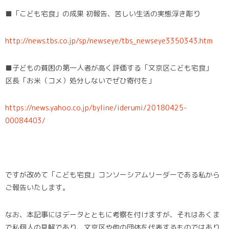
■「こども宅食」の成果 初報告、苦しい生活の実態浮き彫り
http://news.tbs.co.jp/sp/newseye/tbs_newseye3350343.htm
■子どもの貧困の第一人者が高く評価する「文京区こども宅食」
区長「お米（コメ）処分しないでぜひ寄付を」
https://news.yahoo.co.jp/byline/iderumi/20180425-
00084403/
ですが改めて「こども宅食」コンソーシアムリーダーである私から
ご報告いたします。
なお、本記事にはデータとともに考察を付けますが、それはあくま
で私個人の見解であり、文京区や他の団体を代表するものではあり