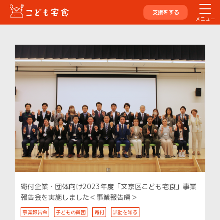
支援をする
メニュー
寄付企業・団体向け2023年度「文京区こども宅食」事業
報告会を実施しました＜事業報告編＞
事業報告会
子どもの貧困
寄付
活動を知る