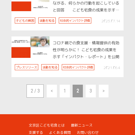
ながる、何らかの行動を起こしている
と回答 こども宅食の成果を示す
「インパクト・レポート」を公開
子どもの貧困
活動を知る
社会的インパクト評価
2023.07.14
コロナ禍での食支援・情報提供の有効
性が明らかに！ こども宅食の成果を
示す「インパクト・レポート」を公開
プレスリリース
活動を知る
社会的インパクト評価
2021.06.4
2 / 3
<
1
2
3
>
文京区こども宅食とは
最新ニュース
支援する
よくある質問
お問い合わせ