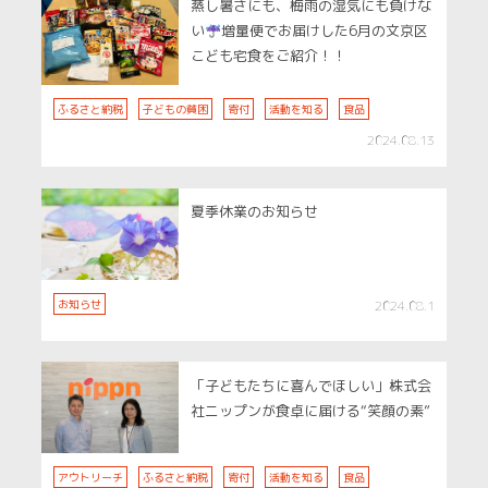
蒸し暑さにも、梅雨の湿気にも負けな
い
増量便でお届けした6月の文京区
こども宅食をご紹介！！
ふるさと納税
子どもの貧困
寄付
活動を知る
食品
2024.08.13
夏季休業のお知らせ
お知らせ
2024.08.1
「子どもたちに喜んでほしい」株式会
社ニップンが食卓に届ける“笑顔の素”
アウトリーチ
ふるさと納税
寄付
活動を知る
食品