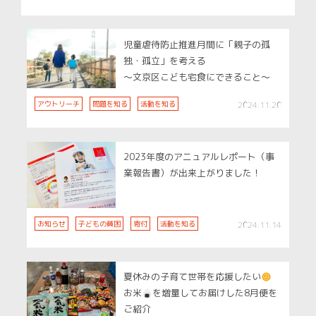
児童虐待防止推進月間に「親子の孤
独・孤立」を考える
～文京区こども宅食にできること～
アウトリーチ
問題を知る
活動を知る
2024.11.20
2023年度のアニュアルレポート（事
業報告書）が出来上がりました！
お知らせ
子どもの貧困
寄付
活動を知る
2024.11.14
夏休みの子育て世帯を応援したい
お米
を増量してお届けした8月便を
ご紹介