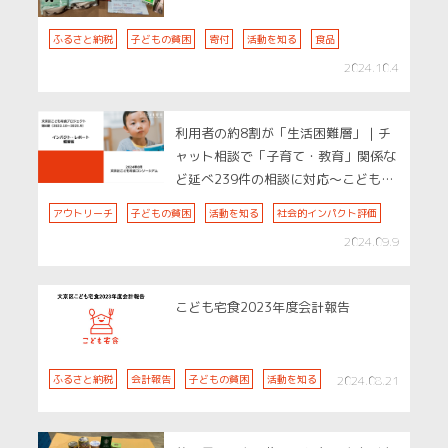
ふるさと納税
子どもの貧困
寄付
活動を知る
食品
2024.10.4
利用者の約8割が「生活困難層」｜チ
ャット相談で「子育て・教育」関係な
ど延べ239件の相談に対応～こども宅
食の成果を示す「インパクト・レポー
アウトリーチ
子どもの貧困
活動を知る
社会的インパクト評価
ト」を公開～
2024.09.9
こども宅食2023年度会計報告
ふるさと納税
会計報告
子どもの貧困
活動を知る
2024.08.21