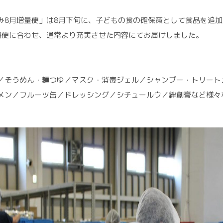
み8月増量便」は8月下旬に、子どもの食の確保策として食品を追加
期便に合わせ、通常より充実させた内容にてお届けしました。
／そうめん・麺つゆ／マスク・消毒ジェル／シャンプー・トリート
メン／フルーツ缶／ドレッシング／シチュールウ／絆創膏など様々