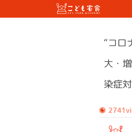
“コロ
大・増
染症対
2741v