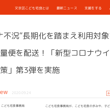
文京区こども宅食とは
最新ニュース
支援をする
ナ不況”長期化を踏まえ利用対象
量便を配送！「新型コロナウイ
策」第3弾を実施
iew
2020.09.24
お
こども宅食事務局
こども宅食事務局が、こども宅食の歩みや、子ど