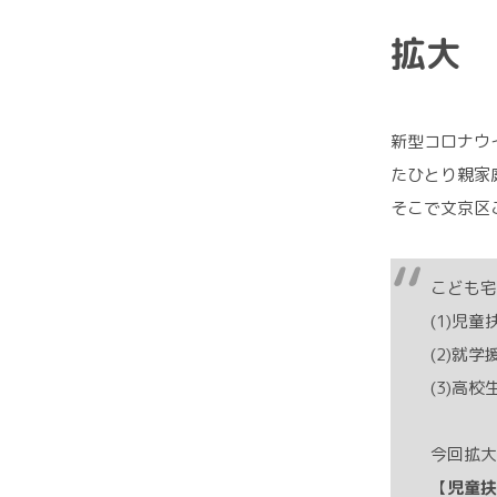
拡大
新型コロナウ
たひとり親家
そこで文京区
こども宅
(1)児
(2)就
(3)高
今回拡大
【
児童扶