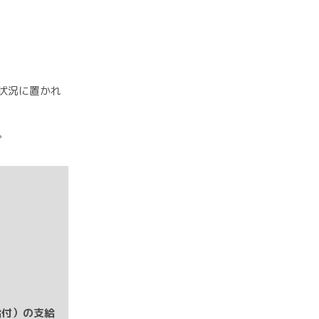
状況に置かれ
。
給付）の支給